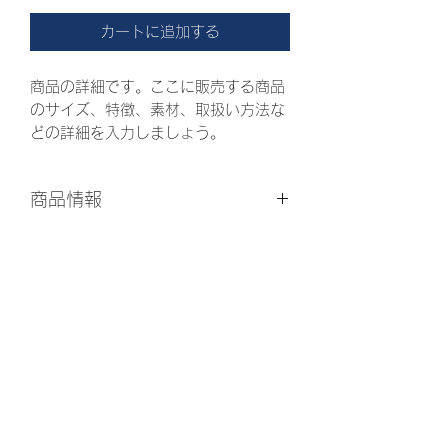
カートに追加する
商品の詳細です。ここに販売する商品
のサイズ、特徴、素材、取扱い方法な
どの詳細を入力しましょう。
商品情報
商品の詳細について記入する欄です。
返品・返金ポリシー
ここに販売する商品のサイズ、特徴、
素材、取扱い方法などの詳細を入力し
商品の返品・返金について記入する欄
ましょう。また、商品のセールスポイ
配送情報
です。購入後、どのように返品または
ントを入力して、購入者の興味を引き
返金できるかを詳しく示しましょう。
つけましょう。
商品の配送について記入する欄です。
手続きを明確に示すことでショップと
ここに商品の配送方法や梱包、配送料
購入者の信頼関係を築くことができま
などについて入力しましょう。不着が
す。
起こった際などの手続きに関しても詳